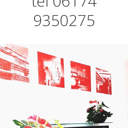
tel 06174
9350275