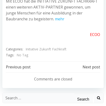
Mit ECOO hat die INITIATIVE ZUKUNFT FACHKRAFT
einen weiteren AKTIV-PARTNER gewonnen, um
junge Menschen für eine Ausbildung in der
Baubranche zu begeistern.
mehr
ECOO
Categories:
Initiative Zukunft Fachkraft
Tags:
No Tag
Post
Post
Previous post
Next post
navigation
navigation
Comments are closed
Search
for: