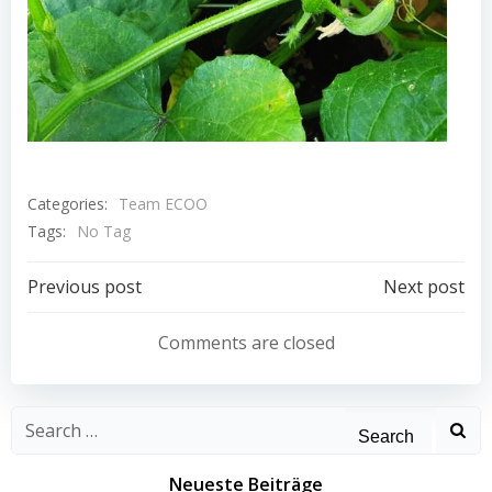
Categories:
Team ECOO
Tags:
No Tag
Post
Post
Previous post
Next post
navigation
navigation
Comments are closed
Search
for:
Neueste Beiträge